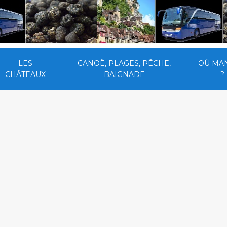
LES
CANOË, PLAGES, PÊCHE,
OÙ MA
CHÂTEAUX
BAIGNADE
?