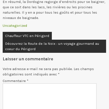
En résumé, la Dordogne regorge d’endroits pour se baigner,
que ce soit dans les lacs, les rivières ou les piscines
naturelles. Il y en a pour tous les goûts et pour tous les
niveaux de baignade.
Uncategorized
Navigation
Chauffeur VTC en Périgord
de
Découvrez la Route de la Noix : un voyage gourmand au
l’article
coeur du Périgord
Laisser un commentaire
Votre adresse e-mail ne sera pas publiée.
Les champs
obligatoires sont indiqués avec
*
Commentaire
*