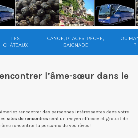
LES
CANOË, PLAGES, PÊCHE,
OÙ MA
CHÂTEAUX
BAIGNADE
?
 rencontrer l’âme-sœur dans le
imeriez rencontrer des personnes intéressantes dans votre
 Les
sites de rencontres
sont un moyen efficace et gratuit de
même rencontrer la personne de vos rêves !