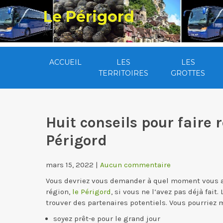
Skip
Le Périgord
to
content
A Travers Le Périgord
ACCUEIL
LES
LES
TERRITOIRES
GROTTES
Huit conseils pour faire
Périgord
mars 15, 2022
|
Aucun commentaire
Vous devriez vous demander à quel moment vous a
région,
le Périgord
, si vous ne l’avez pas déjà fait.
trouver des partenaires potentiels. Vous pourriez 
soyez prêt-e pour le grand jour