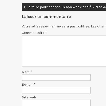
Navigation
Que faire pour passer un bon week-end à Vitrac d
de
Laisser un commentaire
l’article
Votre adresse e-mail ne sera pas publiée.
Les cham
Commentaire
*
Nom
*
E-mail
*
Site web