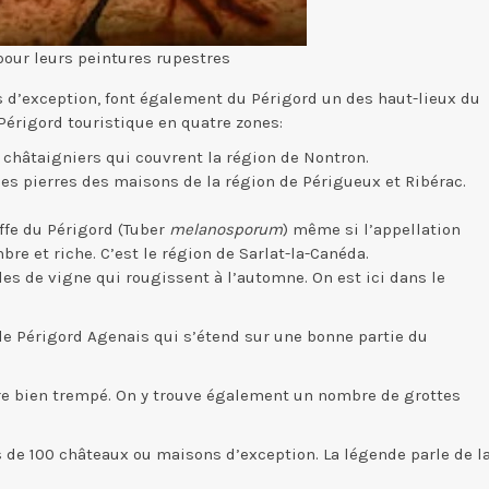
our leurs peintures rupestres
 d’exception, font également du Périgord un des haut-lieux du
 Périgord touristique en quatre zones:
t châtaigniers qui couvrent la région de Nontron.
 des pierres des maisons de la région de Périgueux et Ribérac.
uffe du Périgord (Tuber
melanosporum
) même si l’appellation
mbre et riche. C’est le région de Sarlat-la-Canéda.
les de vigne qui rougissent à l’automne. On est ici dans le
 le Périgord Agenais qui s’étend sur une bonne partie du
tère bien trempé. On y trouve également un nombre de grottes
s de 100 châteaux ou maisons d’exception. La légende parle de l