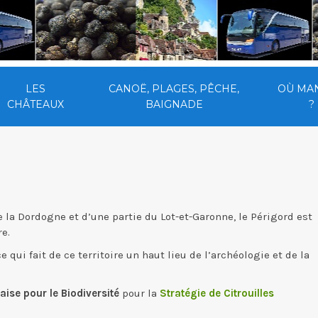
LES
CANOË, PLAGES, PÊCHE,
OÙ MA
CHÂTEAUX
BAIGNADE
?
la Dordogne et d’une partie du Lot-et-Garonne, le Périgord est
re.
ui fait de ce territoire un haut lieu de l’archéologie et de la
ise pour le Biodiversité
pour la
Stratégie de Citrouilles