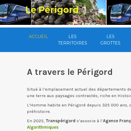
Skip
Le Périgord
to
content
A Travers Le Périgord
ACCUEIL
LES
LES
TERRITOIRES
GROTTES
A travers le Périgord
Situé à l’emplacement actuel des départements de 
une terre aux paysages contrastés, riche en Histoi
L’Homme habite en Périgord depuis 325 000 ans, ce q
préhistoire.
En 2025,
Transpérigord
s’associe à l’
Agence França
Algorithmiques