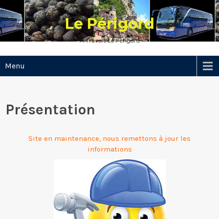
Skip
to
Le Périgord
content
A Travers Le Périgord
Menu
Présentation
Site en maintenance, nous remettons à jour les
informations