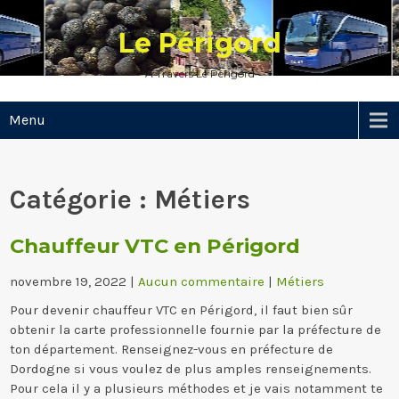
Skip
to
Le Périgord
content
A Travers Le Périgord
Menu
Catégorie :
Métiers
Chauffeur VTC en Périgord
novembre 19, 2022
|
Aucun commentaire
|
Métiers
Pour devenir chauffeur VTC en Périgord, il faut bien sûr
obtenir la carte professionnelle fournie par la préfecture de
ton département. Renseignez-vous en préfecture de
Dordogne si vous voulez de plus amples renseignements.
Pour cela il y a plusieurs méthodes et je vais notamment te